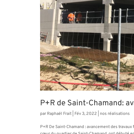
P+R de Saint-Chamand: av
par
Raphaël Frait
|
Fév 3, 2022
|
nos réalisations
P+R De Saint-Chamand : avancement des travaux fé
cœur du quartier de Saint-Chamand, ont débuté en j