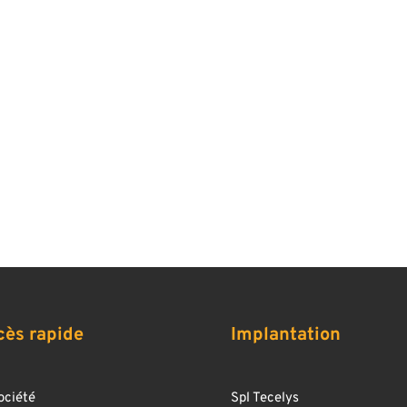
cès rapide
Implantation
ociété
Spl Tecelys