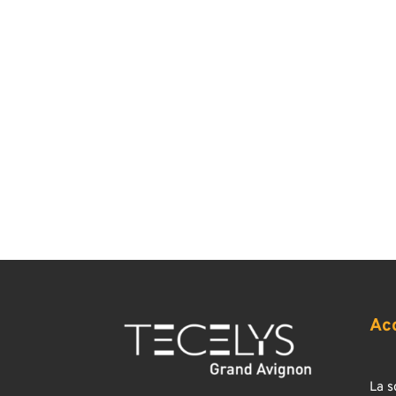
Ac
La s