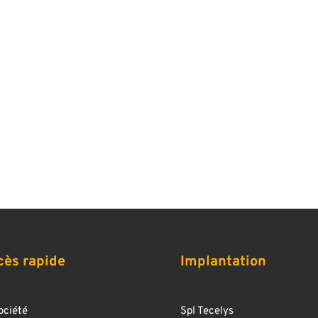
cès rapide
Implantation
ociété
Spl Tecelys