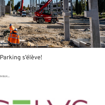
arking s’élève!
vaux...