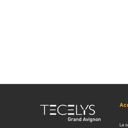
Ac
La s