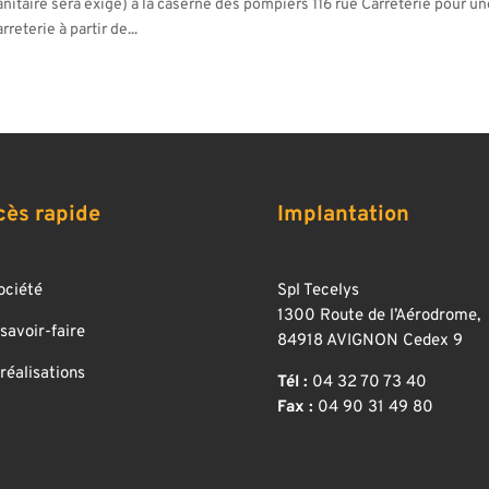
itaire sera exigé) à la caserne des pompiers 116 rue Carreterie pour u
reterie à partir de...
cès rapide
Implantation
ociété
Spl Tecelys
1300 Route de l’Aérodrome,
savoir-faire
84918 AVIGNON Cedex 9
réalisations
Tél :
04 32 70 73 40
Fax :
04 90 31 49 80