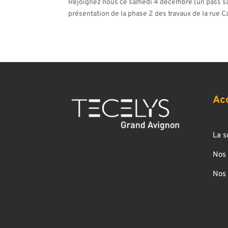
Rejoignez nous ce samedi 4 décembre (un pass san
présentation de la phase 2 des travaux de la rue Car
Ac
La s
Nos 
Nos 